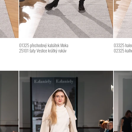
01325 přechodový kabátek Moka
03325 halenk
25101 šaty Veslice krátký rukáv
02325 kalh