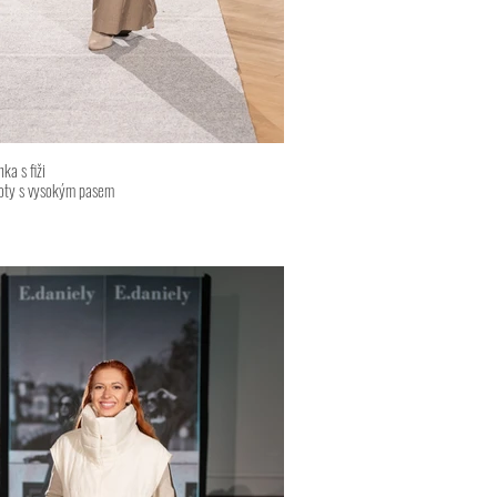
a s fiži
oty s vysokým pasem