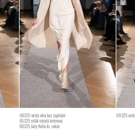
06325 vesta vlna bez zapínání
09325 vesta
65325 rolák rohatý krémový
66325 šaty Keňa kr. rukáv