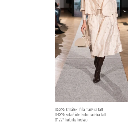
05325 kabátek Táňa madeira taft
04325 sukně čtvrtkolo madeira taft
01224 halenka hedvábí