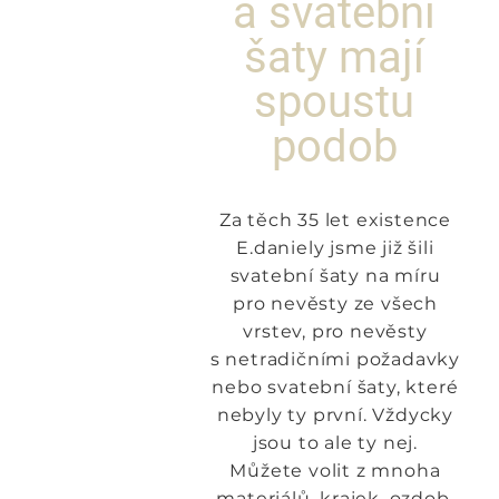
a svatební
šaty mají
spoustu
podob
Za těch 35 let existence
E.daniely jsme již šili
svatební šaty na míru
pro nevěsty ze všech
vrstev, pro nevěsty
s netradičními požadavky
nebo svatební šaty, které
nebyly ty první. Vždycky
jsou to ale ty nej.
Můžete volit z mnoha
materiálů, krajek, ozdob.