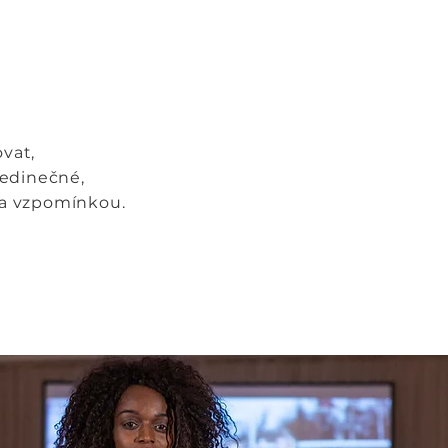
,
vat,
jedinečné,
m a vzpomínkou.