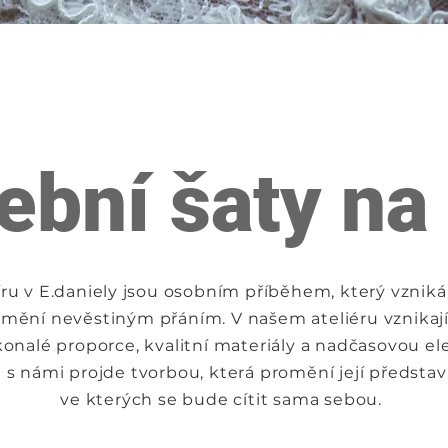
ební šaty na
ru v E.daniely jsou osobním příběhem, který vzniká 
mění nevěstiným přáním. V našem ateliéru vznikaj
onalé proporce, kvalitní materiály a nadčasovou el
 s námi projde tvorbou, která promění její představu
ve kterých se bude cítit sama sebou.