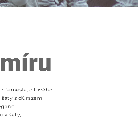
 míru
z řemesla, citlivého
í šaty s důrazem
eganci.
 v šaty,