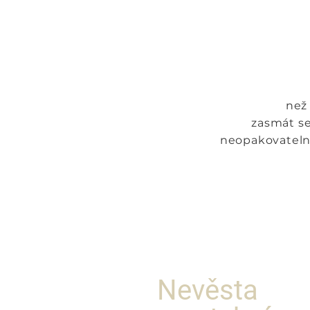
než
zasmát se
neopakovatelné
Nevěsta