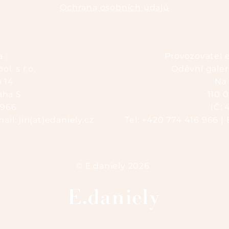
Ochrana osobních údajů
 :
Provozovatel 
ol. s r.o.
Oděvní galerie
a 14
Na 
aha 5
110 
2966
IČ:
il: jiri(
at)edaniely.cz
Tel: +420 774 416 966 | 
© E.daniely 2026