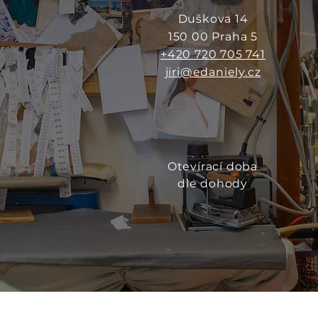
Duškova 14
150 00 Praha 5
+
420 720 705 741
jiri@edaniely.cz
Otevírací doba
dle dohody