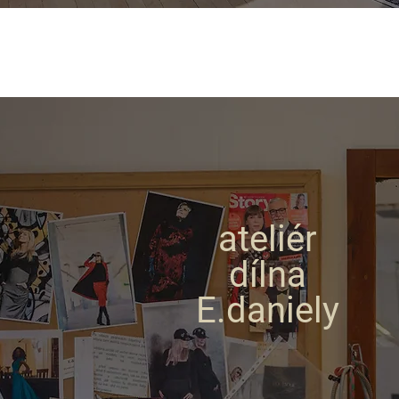
ateliér
dílna
E.daniely