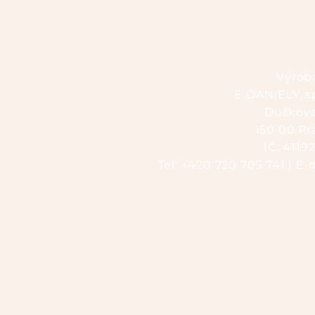
Výroba
E DANIELY, sp
Duškov
150 00 Pr
IČ: 4119
Tel: +420 720 705 741 | E-ma