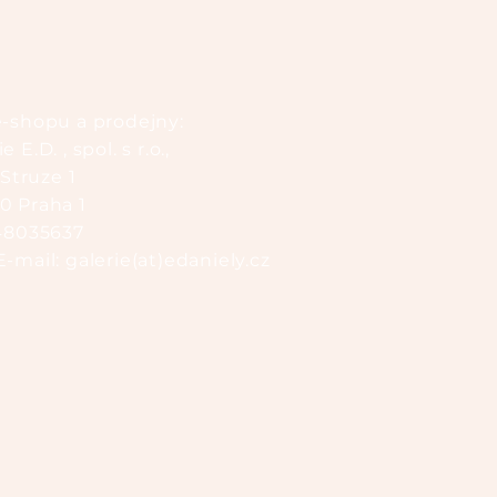
e-shopu a prodejny:
 E.D. , spol. s r.o.,
Struze 1
00 Praha 1
 48035637
E-mail: galerie(at)edaniely.cz