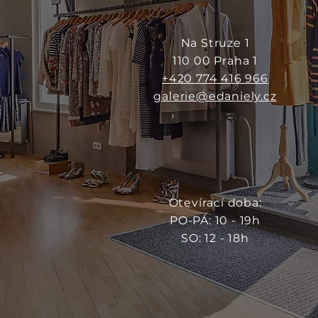
Na Struze 1
110 00 Praha 1
+420 774 416 966
galerie@edaniely.cz
Otevírací doba:
PO-PÁ: 10 - 19h
SO: 12 - 18h