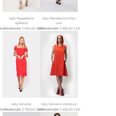
šaty Magdaléna
šaty Mandlová zvířecí
aplikace
vzor
Normálna cena
Zľavnená cena
Normálna cena
Zľavnená cena
4 200,00 CZK
2 940,00 CZK
3 850,00 CZK
2 695,00 CZK
šaty červené
šaty červeno oranžové
Normálna cena
Zľavnená cena
Normálna cena
Zľavnená cena
3 990,00 CZK
2 793,00 CZK
4 990,00 CZK
3 493,00 CZK