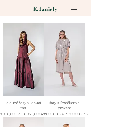
dlouhé šaty s kapucí
šaty s límečkem a
taft
páskem
Normálna cena
Zľavnená cena
Normálna cena
Zľavnená cena
9 900,00 CZK
6 930,00 CZK
4 800,00 CZK
3 360,00 CZK