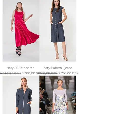
šaty 50. léta satén
šaty Babeta | jeans
Normálna cena
Zľavnená cena
Normálna cena
Zľavnená cena
4 840,00 CZK
3 388,00 CZK
3 950,00 CZK
2 765,00 CZK