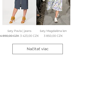
šaty Pavla | jeans
šaty Magdaléna len
Normálna cena
Zľavnená cena
Cena
4 890,00 CZK
3 423,00 CZK
3 850,00 CZK
Načítať viac