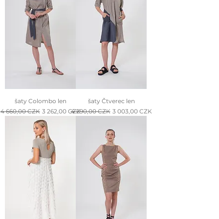
šaty Colombo len
šaty Čtverec len
Normálna cena
Zľavnená cena
Normálna cena
Zľavnená cena
4 660,00 CZK
3 262,00 CZK
4 290,00 CZK
3 003,00 CZK