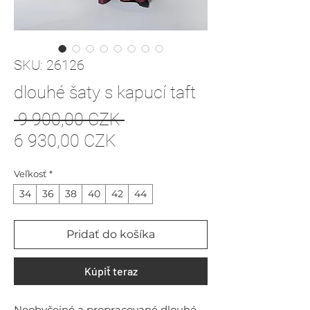
SKU: 26126
dlouhé šaty s kapucí taft
Normálna
 9 900,00 CZK 
Zľavnená
cena
6 930,00 CZK
cena
Veľkosť
*
34
36
38
40
42
44
Pridať do košíka
Kúpiť teraz
Neobyčejné a propracované dlouhé