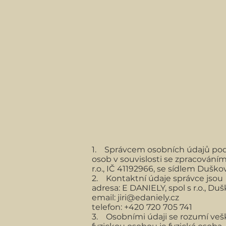
1. Správcem osobních údajů podl
osob v souvislosti se zpracování
r.o., IČ 41192966, se sídlem Duškov
2. Kontaktní údaje správce jsou
adresa: E DANIELY, spol s r.o., Du
email:
jiri@edaniely.cz
telefon: +420 720 705 741
3. Osobními údaji se rozumí vešk