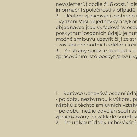
newsletterů) podle čl. 6 odst. 1 p
informační společnosti v případě
2. Účelem zpracování osobních 
- vyřízení Vaší objednávky a výko
objednávce jsou vyžadovány osobn
poskytnutí osobních údajů je nu
možné smlouvu uzavřít či jí ze str
- zasílání obchodních sdělení a č
3. Ze strany správce dochází k 
zpracováním jste poskytl/a svůj v
1. Správce uchovává osobní úda
- po dobu nezbytnou k výkonu pr
nároků z těchto smluvních vztahů
- po dobu, než je odvolán souhlas
zpracovávány na základě souhlas
2. Po uplynutí doby uchovávání 