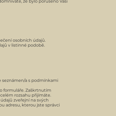
domníváte, že bylo porušeno Vaší
pečení osobních údajů.
ajů v listinné podobě.
ste seznámen/a s podmínkami
o formuláře. Zaškrtnutím
 celém rozsahu přijímáte.
údajů zveřejní na svých
u adresu, kterou jste správci