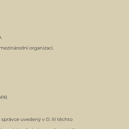
,
ezinárodní organizaci.
DPR.
právce uvedený v čl. III těchto