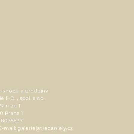
e-shopu a prodejny:
 E.D. , spol. s r.o.,
Struze 1
00 Praha 1
 48035637
E-mail: galerie(at)edaniely.cz