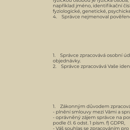
fyzickou osobou je fyzická osoba,
například jméno, identifikační čísl
fyziologické, genetické, psychick
4. Správce nejmenoval pověřenc
1. Správce zpracovává osobní údaj
objednávky.
2. Správce zpracovává Vaše ident
1. Zákonným důvodem zpracován
- plnění smlouvy mezi Vámi a sprá
- oprávněný zájem správce na po
podle čl. 6 odst. 1 písm. f) GDPR,
- Váš souhlas se zpracováním pro