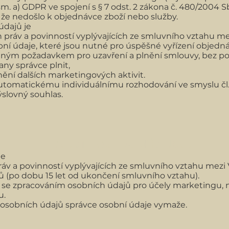
ísm. a) GDPR ve spojení s § 7 odst. 2 zákona č. 480/2004 
, že nedošlo k objednávce zboží nebo služby.
údajů je
n práv a povinností vyplývajících ze smluvního vztahu me
í údaje, které jsou nutné pro úspěšné vyřízení objedná
tným požadavkem pro uzavření a plnění smlouvy, bez po
any správce plnit,
inění dalších marketingových aktivit.
automatickému individuálnímu rozhodování ve smyslu čl
ýslovný souhlas.
IV.
Doba uchovávání osobních údajů
je
áv a povinností vyplývajících ze smluvního vztahu mezi
 (po dobu 15 let od ukončení smluvního vztahu).
 se zpracováním osobních údajů pro účely marketingu, nej
u.
osobních údajů správce osobní údaje vymaže.