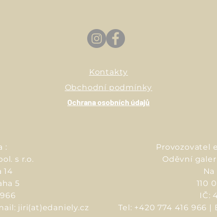
Kontakty
Obchodní podmínky
Ochrana osobních údajů
 :
Provozovatel 
ol. s r.o.
Oděvní galerie
a 14
Na 
aha 5
110 
2966
IČ:
il: jiri(
at)edaniely.cz
Tel: +420 774 416 966 | 