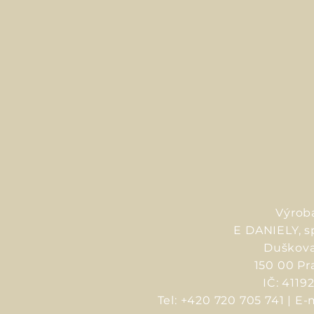
Výroba
E DANIELY, sp
Duškov
150 00 Pr
IČ: 4119
Tel: +420 720 705 741 | E-ma