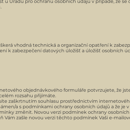
t u Úřadu pro ochranu osobních údajů v případě, že se 
.
VII.
Podmínky zabezpečení osobních údajů
 veškerá vhodná technická a organizační opatření k zabez
ení k zabezpečení datových úložišť a úložišť osobních úd
VIII.
Závěrečná ustanovení
rnetového objednávkového formuláře potvrzujete, že j
celém rozsahu přijímáte.
te zaškrtnutím souhlasu prostřednictvím internetovéh
známen/a s podmínkami ochrany osobních údajů a že je v
mínky změnit. Novou verzi podmínek ochrany osobních 
ň Vám zašle novou verzi těchto podmínek Vaši e-mailovo