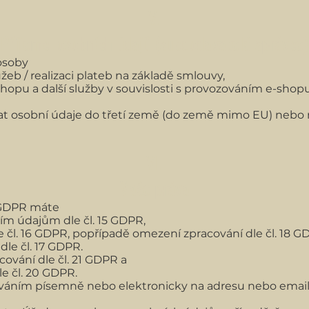
V.
Příjemci osobních údajů (subdodavatelé správce)
osoby
lužeb / realizaci plateb na základě smlouvy,
-shopu a další služby v souvislosti s provozováním e-shopu
 osobní údaje do třetí země (do země mimo EU) nebo m
VI.
Vaše práva
 GDPR máte
ím údajům dle čl. 15 GDPR,
e čl. 16 GDPR, popřípadě omezení zpracování dle čl. 18 G
le čl. 17 GDPR.
cování dle čl. 21 GDPR a
le čl. 20 GDPR.
ováním písemně nebo elektronicky na adresu nebo email s