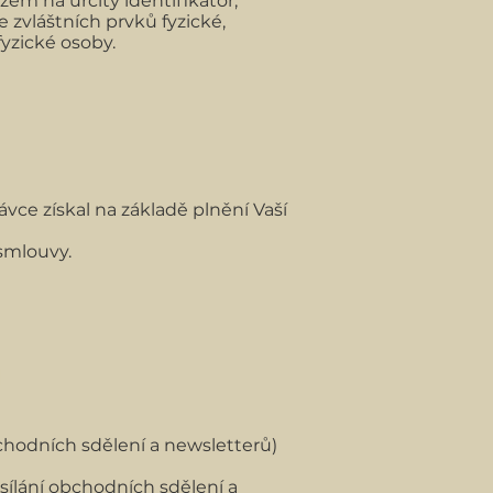
zem na určitý identifikátor,
e zvláštních prvků fyzické,
fyzické osoby.
vce získal na základě plnění Vaší
smlouvy.
ů
hodních sdělení a newsletterů)
sílání obchodních sdělení a