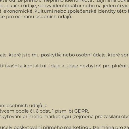
 kterou lze přímo či nepřímo identifikovat, zejména odka
o, lokační údaje, síťový identifikátor nebo na jeden či víc
é, ekonomické, kulturní nebo společenské identity této 
e pro ochranu osobních údajů.
II.
Zdroje a kategorie zpracovávaných údajů
e, které jste mu poskytl/a nebo osobní údaje, které sprá
ifikační a kontaktní údaje a údaje nezbytné pro plnění 
III.
Zákonný důvod a účel zpracování osobních údaj
í osobních údajů je
vcem podle čl. 6 odst. 1 písm. b) GDPR,
skytování přímého marketingu (zejména pro zasílání obc
 účely poskytování přímého marketingu (zejména pro za