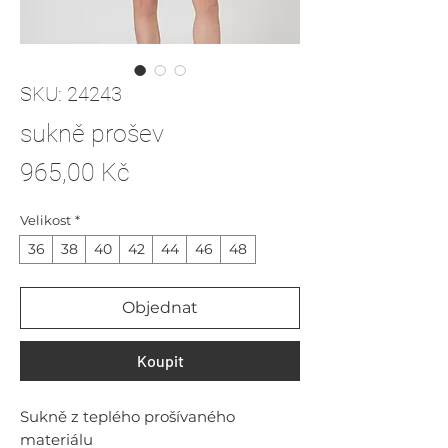
SKU: 24243
sukně prošev
Cena
965,00 Kč
Velikost
*
36
38
40
42
44
46
48
Objednat
Koupit
Sukně z teplého prošívaného
materiálu