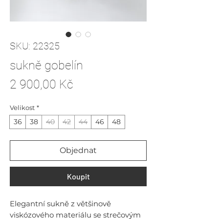
SKU: 22325
sukně gobelín
Cena
2 900,00 Kč
Velikost
*
36
38
40
42
44
46
48
Objednat
Koupit
Elegantní sukně z většinově
viskózového materiálu se strečovým