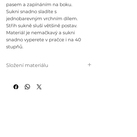
pasem a zapínáním na boku.
Sukni snadno sladíte s
jednobarevným vrchním dílem.
Střih sukně sluší většině postav.
Materiál je nemačkavý a sukni
snadno vyperete v pračce i na 40
stupňů.
Složení materiálu
72 % viskóza
28 % poyester