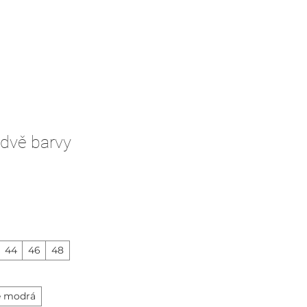
 dvě barvy
Cena
44
46
48
 modrá