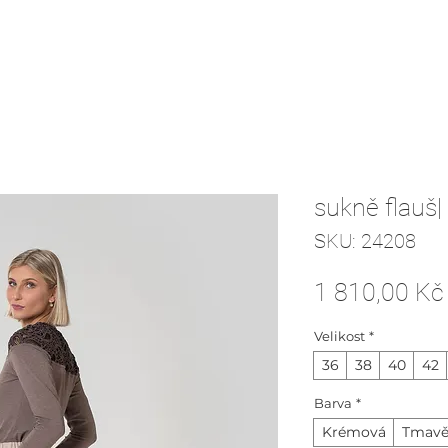
sukně flauš|
SKU: 24208
1 810,00 Kč
Velikost
*
36
38
40
42
Barva
*
Krémová
Tmavě