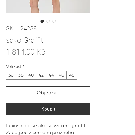
SKU: 24238
sako Graffiti
Cena
1 814,00 Kč
Velikost
*
36
38
40
42
44
46
48
Objednat
Koupit
Luxusní delší sako se vzorem graffiti
Záda jsou z černého pružného