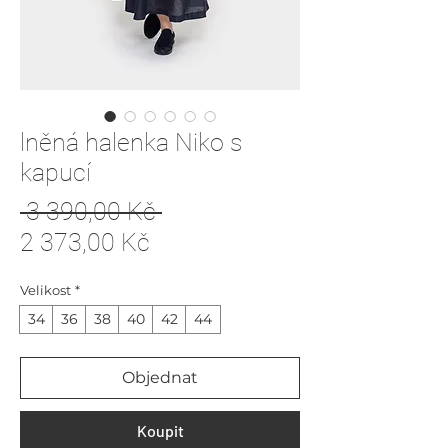
lněná halenka Niko s
kapucí
Běžná
 3 390,00 Kč 
Zvýhodněná
cena
2 373,00 Kč
cena
Velikost
*
34
36
38
40
42
44
Objednat
Koupit