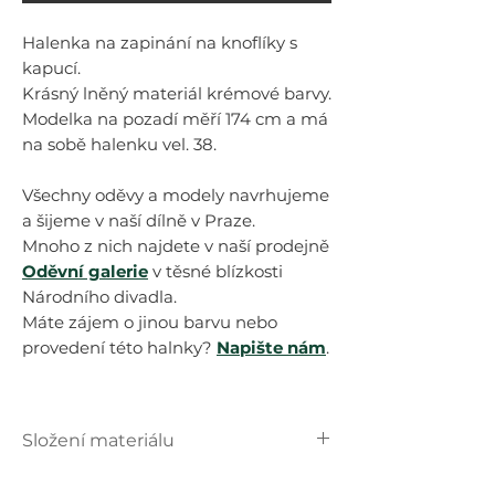
Halenka na zapinání na knoflíky s
kapucí.
Krásný lněný materiál krémové barvy.
Modelka na pozadí měří 174 cm a má
na sobě halenku vel. 38.
Všechny oděvy a modely navrhujeme
a šijeme v naší dílně v Praze.
Mnoho z nich najdete v naší prodejně
Oděvní galerie
v těsné blízkosti
Národního divadla.
Máte zájem o jinou barvu nebo
provedení této halnky?
Napište nám
.
Složení materiálu
100 % len