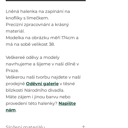
Lněná halenka na zapínání na
knoflíky s límečkem.
Precizní zpracovnání a krásný
materiál.
Modelka na obrázku měří 174cm a
má na sobě velikost 38.
Veškereé oděvy a modely
navrhujeme a šijeme v naší dílně v
Praze.
Veškerou naši tvorbu najdete v naší
prodejně
Oděvní galerie
v těsné
blízkosti Národního divadla.
Máte zájem i jinou barvu nebo
provedení této halenky?
Napište
nám
.
Složení materiálu