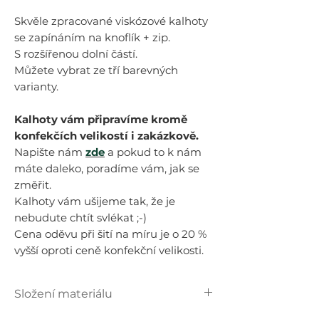
Skvěle zpracované viskózové kalhoty
se zapínáním na knoflík + zip.
S rozšířenou dolní částí.
Můžete vybrat ze tří barevných
varianty.
Kalhoty vám připravíme kromě
konfekčích velikostí i zakázkově.
Napište nám
zde
a pokud to k nám
máte daleko, poradíme vám, jak se
změřit.
Kalhoty vám ušijeme tak, že je
nebudute chtít svlékat ;-)
Cena oděvu při šití na míru je o 20 %
vyšší oproti ceně konfekční velikosti.
Složení materiálu