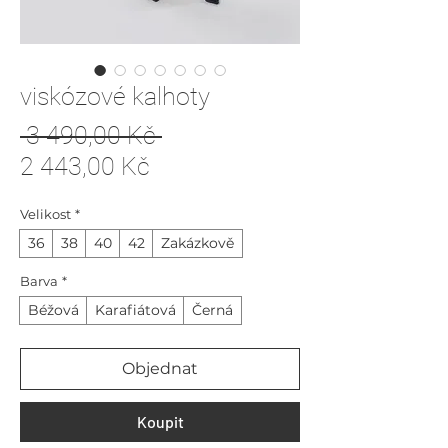
viskózové kalhoty
Běžná
 3 490,00 Kč 
Zvýhodněná
cena
2 443,00 Kč
cena
Velikost
*
36
38
40
42
Zakázkově
Barva
*
Béžová
Karafiátová
Černá
Objednat
Koupit