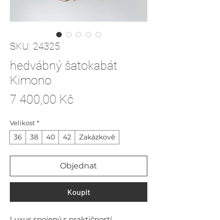
SKU: 24325
hedvábný šatokabát
Kimono
Cena
7 400,00 Kč
Velikost
*
36
38
40
42
Zakázkově
Objednat
Koupit
Luxus spojený s praktičností.