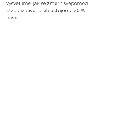
vysvětlíme, jak se změřit svépomocí.
U zakázkového šití účtujeme 20 %
navíc.
Složení materiálu
80 % hedvábí
20 % bavlna