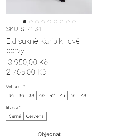
SKU: S24134
E.d sukně Karibik | dvě
barvy
Běžná
 3 950,00 Kč 
Zvýhodněná
cena
2 765,00 Kč
cena
Velikost
*
34
36
38
40
42
44
46
48
Barva
*
Černá
Červená
Objednat