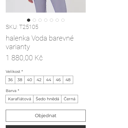
SKU: T25105
halenka Voda barevné
varianty
Cena
1 880,00 Kč
Velikost
*
36
38
40
42
44
46
48
Barva
*
Karafiátová
Šedo hnědá
Černá
Objednat