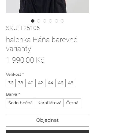
SKU: T25106
halenka Háňa barevné
varianty
Cena
1 990,00 Kč
Velikost
*
36
38
40
42
44
46
48
Barva
*
Šedo hnědá
Karafiátová
Černá
Objednat