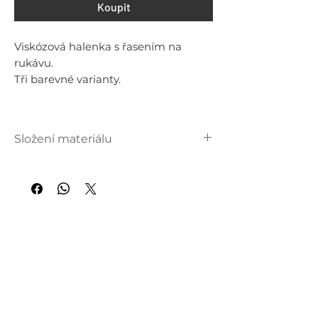
Koupit
Viskózová halenka s řasením na
rukávu.
Tři barevné varianty.
Složení materiálu
96 % viskóza, 4 % elastan