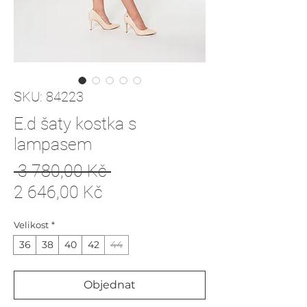
SKU: 84223
E.d šaty kostka s
lampasem
Běžná
 3 780,00 Kč 
Zvýhodněná
cena
2 646,00 Kč
cena
Velikost
*
36
38
40
42
44
Objednat