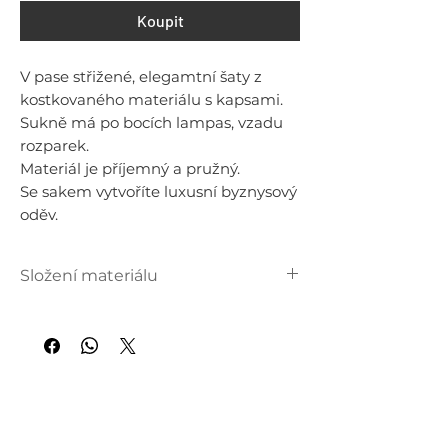
Koupit
V pase střižené, elegamtní šaty z
kostkovaného materiálu s kapsami.
Sukně má po bocích lampas, vzadu
rozparek.
Materiál je příjemný a pružný.
Se sakem vytvoříte luxusní byznysový
oděv.
Složení materiálu
95 % bavlna
5 % elastan