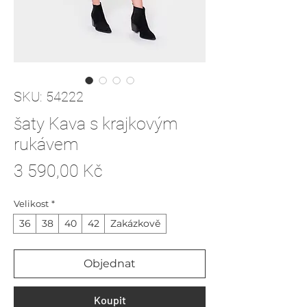
SKU: 54222
šaty Kava s krajkovým
rukávem
Cena
3 590,00 Kč
Velikost
*
36
38
40
42
Zakázkově
Objednat
Koupit