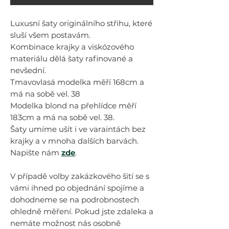
Luxusní šaty originálního střihu, které
sluší všem postavám.
Kombinace krajky a viskózového
materiálu dělá šaty rafinované a
nevšední.
Tmavovlasá modelka měří 168cm a
má na sobě vel. 38
Modelka blond na přehlídce měří
183cm a má na sobě vel. 38.
Šaty umíme ušít i ve varaintách bez
krajky a v mnoha dalších barvách.
Napište nám
zde
.
V případě volby zakázkového šití se s
vámi ihned po objednání spojíme a
dohodneme se na podrobnostech
ohledně měření. Pokud jste zdaleka a
nemáte možnost nás osobně