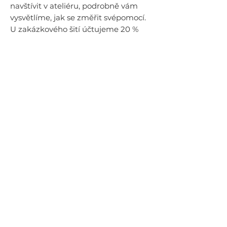
navštívit v ateliéru, podrobně vám
vysvětlíme, jak se změřit svépomocí.
U zakázkového šití účtujeme 20 %
navíc.
Složení materiálu
96 % viskóza
4 % elastan