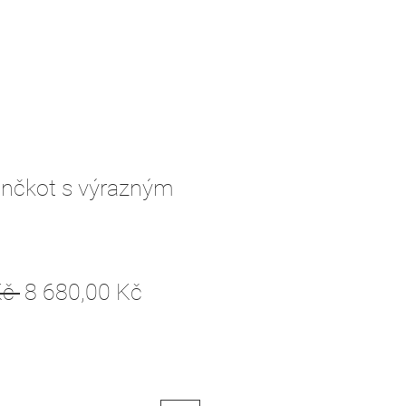
enčkot s výrazným
Běžná
Zvýhodněná
č 
8 680,00 Kč
cena
cena