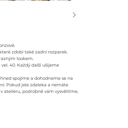
ronzové.
 které zdobí také zadní rozparek.
ýrazným lookem.
vel. 40. Každý další ušijeme
 ihned spojíme a dohodneme se na
í. Pokud jste zdaleka a nemáte
v ateliéru, podrobně vám vysvětlíme,