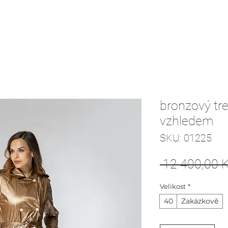
bronzový tr
vzhledem
SKU: 01225
 12 400,00 K
Velikost
*
40
Zakázkově