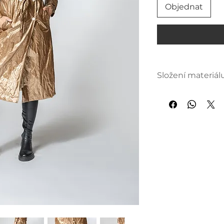
Objednat
Složení materiál
50 % polyester
50 % polyuretan