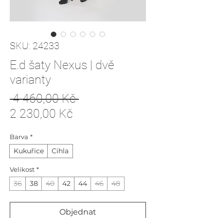
SKU: 24233
E.d šaty Nexus | dvě
varianty
Běžná
 4 460,00 Kč 
Zvýhodněná
cena
2 230,00 Kč
cena
Barva
*
Kukuřice
Cihla
Velikost
*
36
38
40
42
44
46
48
Objednat