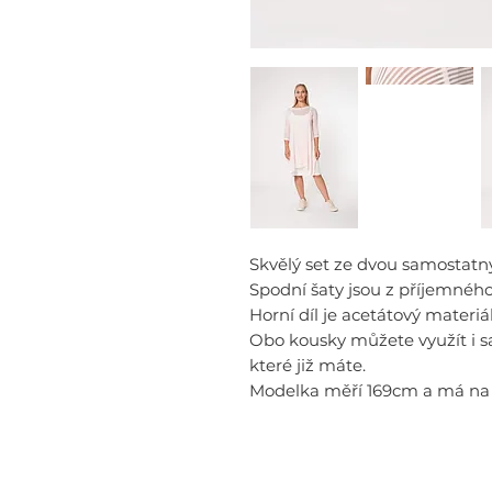
Skvělý set ze dvou samostat
Spodní šaty jsou z příjemného
Horní díl je acetátový materi
Obo kousky můžete využít i 
které již máte.
Modelka měří 169cm a má na s