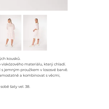
ných kousků.
 viskózového materiálu, který chladí.
ál s jemným proužkem v lososvé barvě.
samostatně a kombinovat s věcmi,
obě šaty vel. 38.