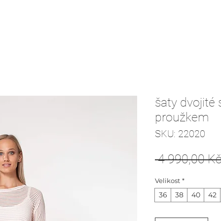
šaty dvojité
proužkem
SKU: 22020
 4 990,00 Kč
Velikost
*
36
38
40
42