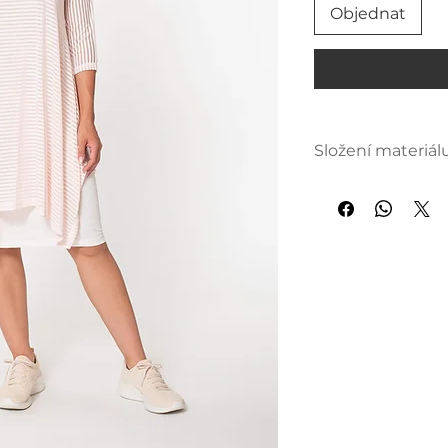
Objednat
Složení materiál
Spodní šaty: 96%
Horní část: 100 %