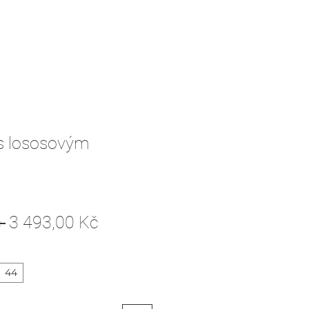
 s lososovým
Běžná
Zvýhodněná
 
3 493,00 Kč
cena
cena
44