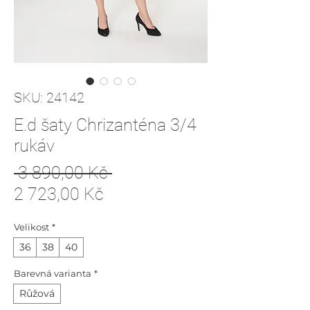
SKU: 24142
E.d šaty Chrizanténa 3/4
rukáv
Běžná
 3 890,00 Kč 
Zvýhodněná
cena
2 723,00 Kč
cena
Velikost
*
36
38
40
Barevná varianta
*
Růžová