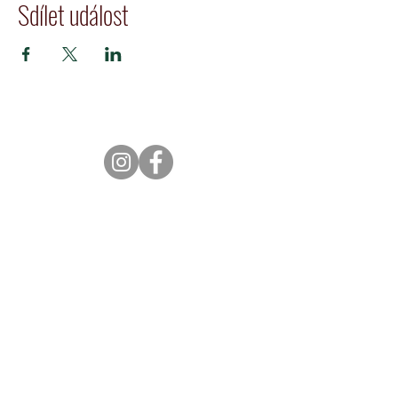
Sdílet událost
Kontakty
Obchodní podmínky
Ochrana osobních údajů
Výroba :
E DANIELY, spol. s r.o.
Duškova 14
150 00 Praha 5
IČ: 41192966
Tel: +420 720 705 741 | E-mail: