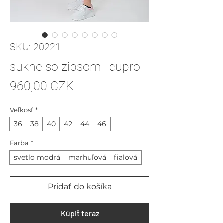
SKU: 20221
sukne so zipsom | cupro
Price
960,00 CZK
Veľkosť
*
36
38
40
42
44
46
Farba
*
svetlo modrá
marhuľová
fialová
Pridať do košíka
Kúpiť teraz