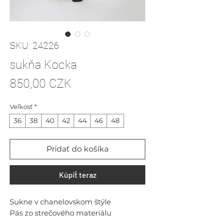
SKU: 24226
sukňa Kocka
Price
850,00 CZK
Veľkosť
*
36
38
40
42
44
46
48
Pridať do košíka
Kúpiť teraz
Sukne v chanelovskom štýle
Pás zo strečového materiálu