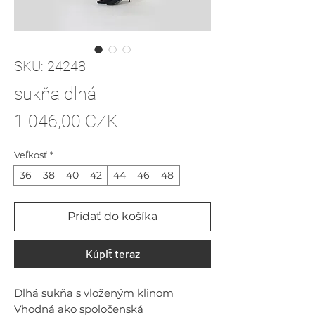
SKU: 24248
sukňa dlhá
Price
1 046,00 CZK
Veľkosť
*
36
38
40
42
44
46
48
Pridať do košíka
Kúpiť teraz
Dlhá sukňa s vloženým klinom
Vhodná ako spoločenská