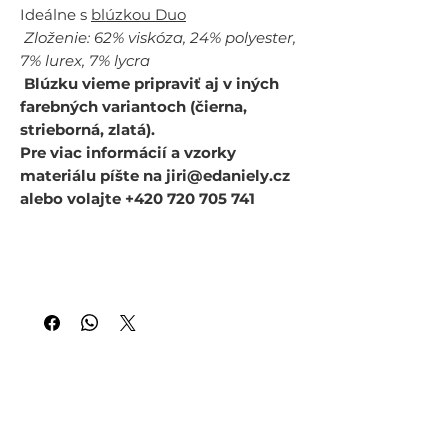
Ideálne s
blúzkou Duo
Zloženie: 62% viskóza, 24% polyester,
7% lurex, 7% lycra
Blúzku vieme pripraviť aj v iných
farebných variantoch (čierna,
strieborná, zlatá).
Pre viac informácií a vzorky
materiálu píšte na jiri@edaniely.cz
alebo volajte +420 720 705 741