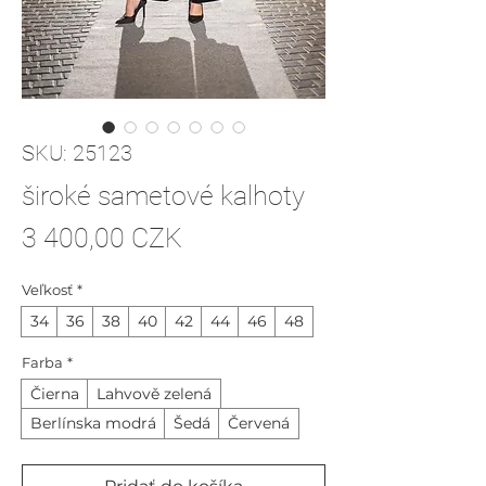
SKU: 25123
široké sametové kalhoty
Price
3 400,00 CZK
Veľkosť
*
34
36
38
40
42
44
46
48
Farba
*
Čierna
Lahvově zelená
Berlínska modrá
Šedá
Červená