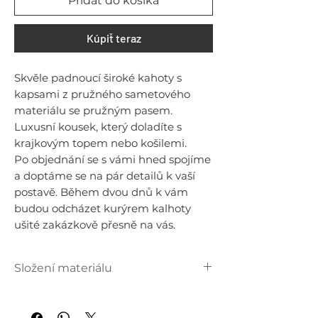
Pridať do košíka
Kúpiť teraz
Skvěle padnoucí široké kahoty s
kapsami z pružného sametového
materiálu se pružným pasem.
Luxusní kousek, který doladíte s
krajkovým topem nebo košilemi.
Po objednání se s vámi hned spojíme
a doptáme se na pár detailů k vaší
postavě. Během dvou dnů k vám
budou odcházet kurýrem kalhoty
ušité zakázkově přesně na vás.
Složení materiálu
100 % polyester