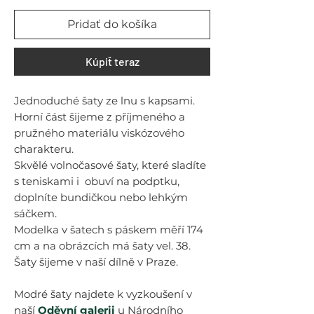
Pridať do košíka
Kúpiť teraz
Jednoduché šaty ze lnu s kapsami.
Horní část šijeme z příjmeného a
pružného materiálu viskózového
charakteru.
Skvělé volnočasové šaty, které sladíte
s teniskami i obuví na podptku,
doplníte bundičkou nebo lehkým
sáčkem.
Modelka v šatech s páskem měří 174
cm a na obrázcích má šaty vel. 38.
Šaty šijeme v naší dílně v Praze.
Modré šaty najdete k vyzkoušení v
naší
Oděvní galerii
u Národního