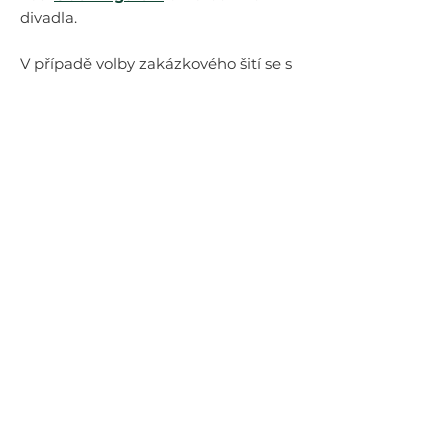
divadla.
V případě volby zakázkového šití se s
vámi ihned po objednání spojíme a
dohodneme se na podrobnostech
ohledně měření. Pokud jste zdaleka a
nemáte možnost nás osobně
navštívit v ateliéru, podrobně vám
vysvětlíme, jak se změřit svépomocí.
U zakázkového šití účtujeme 20 %
navíc.
Složení materiálu
Sedlo: 96 % viskóza, 4 % elastan
Hlavní část: 100 % len