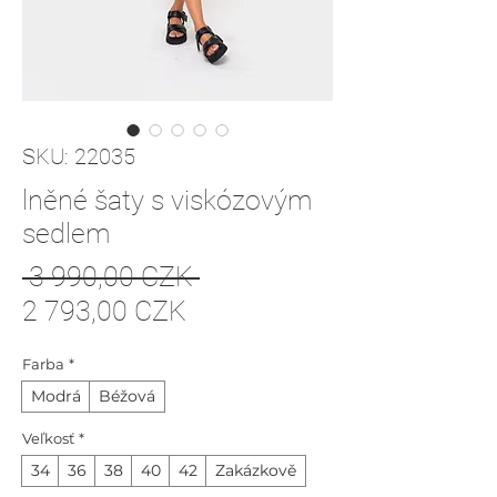
SKU: 22035
lněné šaty s viskózovým
sedlem
Normálna
 3 990,00 CZK 
Zľavnená
cena
2 793,00 CZK
cena
Farba
*
Modrá
Béžová
Veľkosť
*
34
36
38
40
42
Zakázkově