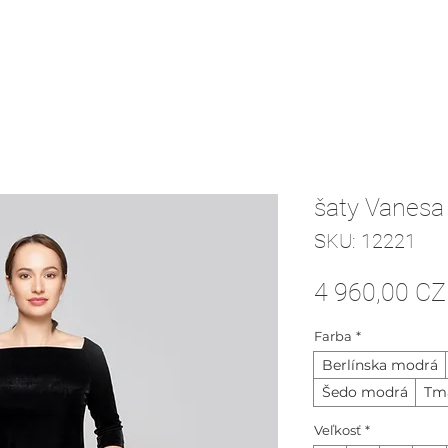
šaty Vanesa
SKU: 12221
4 960,00 C
Farba
*
Berlínska modrá
Šedo modrá
Tma
Veľkosť
*