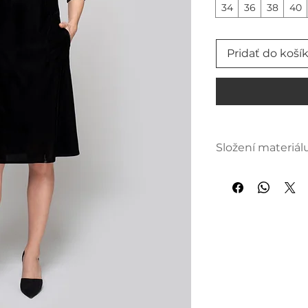
34
36
38
40
Pridať do koší
Složení materiál
100 % polyester