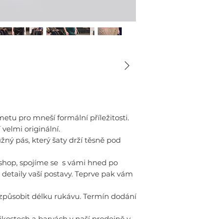
etu pro mneší formální příležitosti.
 velmi originální.
ružný pás, který šaty drží těsně pod
shop, spojíme se s vámi hned po
detaily vaší postavy. Teprve pak vám
působit délku rukávu. Termín dodání
ikostech a barvách v naší prodejně v