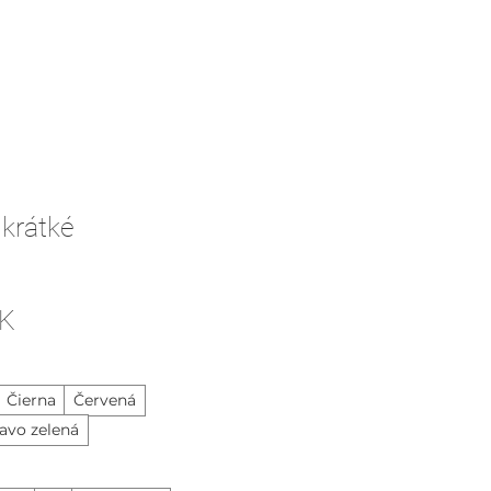
 krátké
Price
ZK
Čierna
Červená
vo zelená