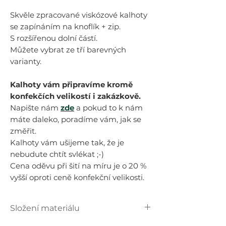
Skvěle zpracované viskózové kalhoty
se zapínáním na knoflík + zip.
S rozšířenou dolní částí.
Můžete vybrat ze tří barevných
varianty.
Kalhoty vám připravíme kromě
konfekčích velikostí i zakázkově.
Napište nám
zde
a pokud to k nám
máte daleko, poradíme vám, jak se
změřit.
Kalhoty vám ušijeme tak, že je
nebudute chtít svlékat ;-)
Cena oděvu při šití na míru je o 20 %
vyšší oproti ceně konfekční velikosti.
Složení materiálu