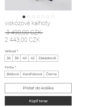
viskózové kalhoty
Normálna
 3 490,00 CZK 
Zľavnená
cena
2 443,00 CZK
cena
Veľkosť
*
36
38
40
42
Zakázkově
Farba
*
Béžová
Karafiátová
Čierna
Pridať do košíka
Kúpiť teraz