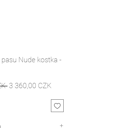
 pasu Nude kostka -
Normálna
Zľavnená
ZK 
3 360,00 CZK
cena
cena
u