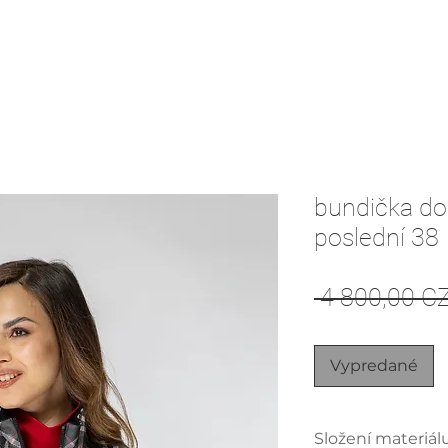
bundička do
poslední 38
 4 800,00 C
Vypredané
Složení materiál