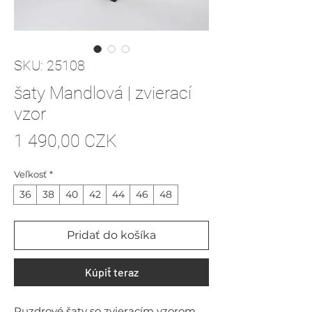
SKU: 25108
šaty Mandlová | zvierací
vzor
Price
1 490,00 CZK
Veľkosť
*
36
38
40
42
44
46
48
Pridať do košíka
Kúpiť teraz
Puzdrové šaty so zvieracím vzorom