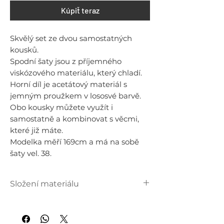
Kúpiť teraz
Skvělý set ze dvou samostatných
kousků.
Spodní šaty jsou z příjemného
viskózového materiálu, který chladí.
Horní díl je acetátový materiál s
jemným proužkem v lososvé barvě.
Obo kousky můžete využít i
samostatně a kombinovat s věcmi,
které již máte.
Modelka měří 169cm a má na sobě
šaty vel. 38.
Složení materiálu
Spodní šaty: 96% viskóza, 4%
elastan