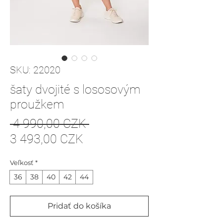
SKU: 22020
šaty dvojité s lososovým
proužkem
Normálna
 4 990,00 CZK 
Zľavnená
cena
3 493,00 CZK
cena
Veľkosť
*
36
38
40
42
44
Pridať do košíka