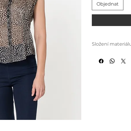
Objednat
Složení materiál
100 % PES