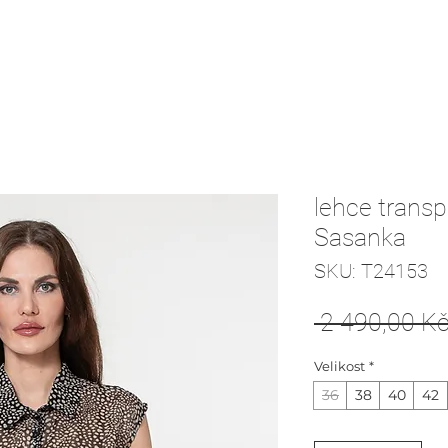
lehce transp
Sasanka
SKU: T24153
 2 490,00 Kč
Velikost
*
36
38
40
42