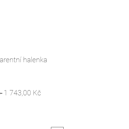
arentní halenka
Běžná
Zvýhodněná
 
1 743,00 Kč
cena
cena