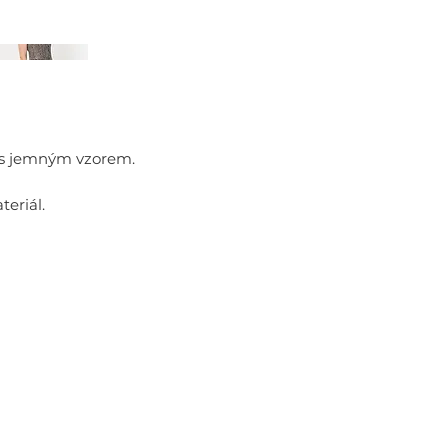
 s jemným vzorem.
eriál.